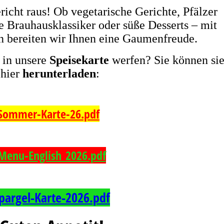
richt raus! Ob vegetarische Gerichte, Pfälzer
e Brauhausklassiker oder süße Desserts – mit
en bereiten wir Ihnen eine Gaumenfreude.
 in unsere
Speisekarte
werfen? Sie können si
hier
herunterladen
:
Sommer-Karte-26.pdf
Menu-English_2026.pdf
pargel-Karte-2026.pdf